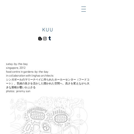
KUU
satay-by-the-bay
singapore, 2012
food centre in gardens-by-the-bay
in collaboration with linghao architects
シンガポールのマリーナベイに作られた
ホーカーセンター（
フードコ
ート）。気候の良さを活かした
開
かれた空間へ。高さを変えながら大
きな屋根が覆いかぶさる
photos: jeremy san