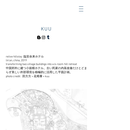
KUU
relive hillstay
臨安余来ホテル
lin'an, china, 2019
transforming two village builidngs into a 6-room hill retreat
中国郊外に建つ小規模ホテル。古い民家の内装改修だけとどま
らず美しい外部環境を積極的に活用した平面計画。
photo credit: 田方方 + 花蜀黍 + kuu