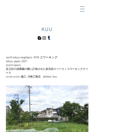
KUU
north tokyo neighbors NTN コワーキング
tokyo, japan, 2021
event space
足立区の貸農園の隣に計画された多目的スペース＋コワーキングスペ
ース
photos: kuu
​construction
施工: 川崎工務店