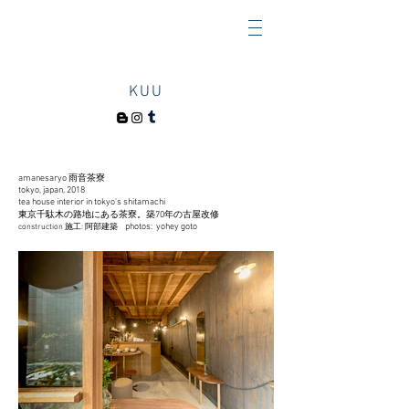
KUU
amanesaryo 雨音茶寮
tokyo, japan, 2018
tea house interior in tokyo's shitamachi
東京千駄木の路地にある茶寮。築70年の古屋改修
photos: yohey goto
​construction
施工: 阿部建築